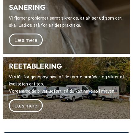
SANERING
Vi fjerner problemet samt sikrer os, at alt ser ud som det
skal. Lad os stå for alt det praktiske.
Læs mere
REETABLERING
Vi står for genopbygning af de ramte områder, og sikrer at
kvaliteten er i top.
Vores arbejde bliver udført, så du kan have ro i maven.
Læs mere