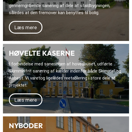
gennemgribende sanering af dele af staldbygningen,
således at den fremover kan benyttes til bolig.
Læs mere
HØVELTE KASERNE
I forbindelse med saneringen af hovedhuset, udførte
Skimmelfrit sanering af kælder indenfor både Skimmel og
Asbest. Vi varetog ligeledes reetablering i store dele af
projektet.
Læs mere
NYBODER