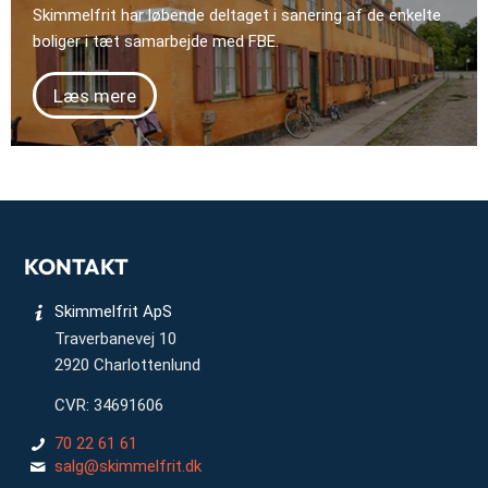
Skimmelfrit har løbende deltaget i sanering af de enkelte
boliger i tæt samarbejde med FBE.
Læs mere
KONTAKT
Skimmelfrit ApS
Traverbanevej 10
2920 Charlottenlund
CVR: 34691606
70 22 61 61
salg@skimmelfrit.dk